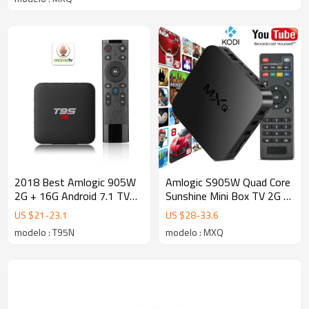
2018 Best Amlogic 905W
Amlogic S905W Quad Core
2G + 16G Android 7.1 TV
Sunshine Mini Box TV 2G /
BOX
16G Bluetooth4.0 Opcional
US $
21
-
23.1
US $
28
-
33.6
Android Smart TV Box
modelo : T95N
modelo : MXQ