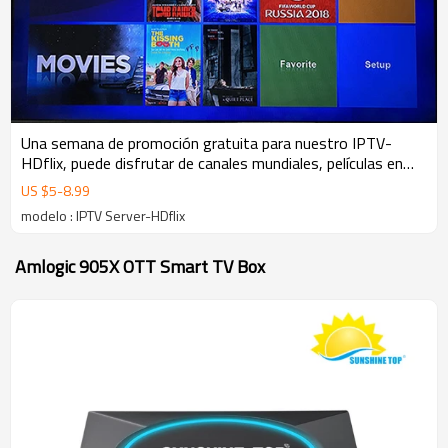
Una semana de promoción gratuita para nuestro IPTV-
HDflix, puede disfrutar de canales mundiales, películas en
línea, contenido para adultos libremente.
US $
5
-
8.99
modelo : IPTV Server-HDflix
Amlogic 905X OTT Smart TV Box