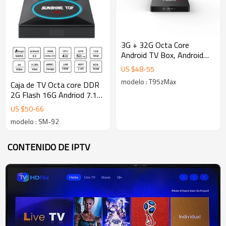
3G + 32G Octa Core
Android TV Box, Android
7.1 TV BOX con wifi dual y
US $
48
-
55
bluetooth
modelo : T95zMax
Caja de TV Octa core DDR
2G Flash 16G Andriod 7.1
Caja de TV OTT opcional
US $
50
-
66
Bluetooth de Amlogic S912
modelo : SM-92
4K
CONTENIDO DE IPTV