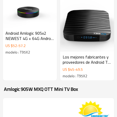
Android Amlogic 905x2
NEWEST 4G + 64G Android
8.1 Android Smart TV BOX
US $
52
-
57.2
con Bluetooth 4.0, Dual
modelo : T95X2
android tv box Fabricantes
Los mejores fabricantes y
y proveedores
proveedores de Android TV
Box, 4G + 32G Android 8.1
US $
45
-
49.5
Android Smart TV BOX
modelo : T95X2
Amlogic 905W MXQ OTT Mini TV Box