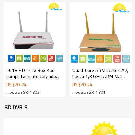
2018 HD IPTV Box Kodi
Quad-Core ARM Cortex-A7,
completamente cargado
hasta 1,3 GHz ARM Mali-
con RK3128 Rockchip 1GB
400MP2 GPU, admite
US $
20
-
24
US $
20
-
24
DDR3 y 8GB NAND FLASH
OpenGL ES1.1 / 2.0 SR-
modelo : SR-1802
modelo : SR-1801
Android set top tv box
1801 caja de Android
SD DVB-S