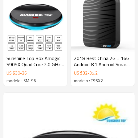
Sunshine Top Box Amogic
2018 Best China 2G + 16G
S905X Quad Core 2.0 GHz
Android 8.1 Android Smart
SM-96 1G + 8G Android 6.0
TV BOX Bluetooth 4.0
US $
30
-
36
US $
32
-
35.2
TV Box WiFi 4K H.265
modelo : SM-96
modelo : T95X2
Streaming Media Players
Bluetooth Opcional