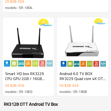
US $
28
-
33.6
modelo : SR-1804
Smart HD box RK3229
Android 6.0 TV BOX
CPU GPU 2GB / 16GB
RK3229 Quad core 4K OTT
Android 6.0 quad core Q
TV BOX compatible con
US $
28
-
33.6
US $
28
-
33.6
box android TV Box SR-
HDMI Wifi H.265 3D
modelo : SR-1803
modelo : SR-1808
1803
Ethernet
RK3128 OTT Android TV Box