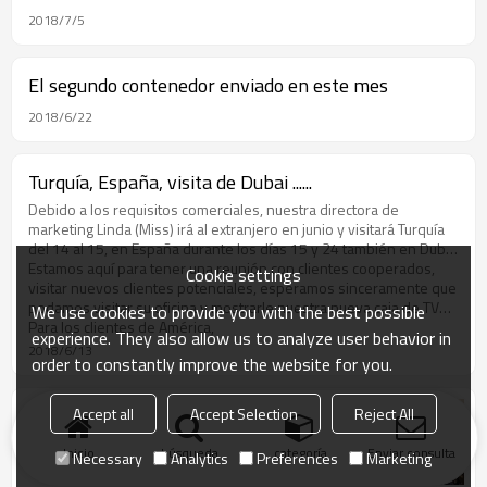
2018/7/5
El segundo contenedor enviado en este mes
2018/6/22
Turquía, España, visita de Dubai ......
Debido a los requisitos comerciales, nuestra directora de
marketing Linda (Miss) irá al extranjero en junio y visitará Turquía
del 14 al 15, en España durante los días 15 y 24 también en Dubai
antes del 28 de junio.
Estamos aquí para tener una reunión con clientes cooperados,
Cookie settings
visitar nuevos clientes potenciales, esperamos sinceramente que
podamos visitar su oficina y mostrarle nuestra nueva caja de TV
We use cookies to provide you with the best possible
Android y también cómo funciona nuestro estable servidor de
Para los clientes de América,
experience. They also allow us to analyze user behavior in
IPTV.
2018/6/13
order to constantly improve the website for you.
Accept all
Accept Selection
Reject All
Freedom fly en Estados Unidos
Inicio
búsqueda
categoría
Enviar consulta
Necessary
Analytics
Preferences
Marketing
2018/1/6