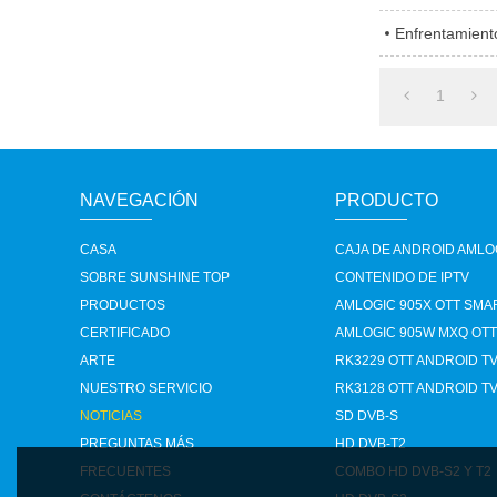
Enfrentamient
1
NAVEGACIÓN
PRODUCTO
CASA
CAJA DE ANDROID AMLO
SOBRE SUNSHINE TOP
CONTENIDO DE IPTV
PRODUCTOS
AMLOGIC 905X OTT SMA
CERTIFICADO
AMLOGIC 905W MXQ OTT 
ARTE
RK3229 OTT ANDROID T
NUESTRO SERVICIO
RK3128 OTT ANDROID T
NOTICIAS
SD DVB-S
PREGUNTAS MÁS
HD DVB-T2
FRECUENTES
COMBO HD DVB-S2 Y T2