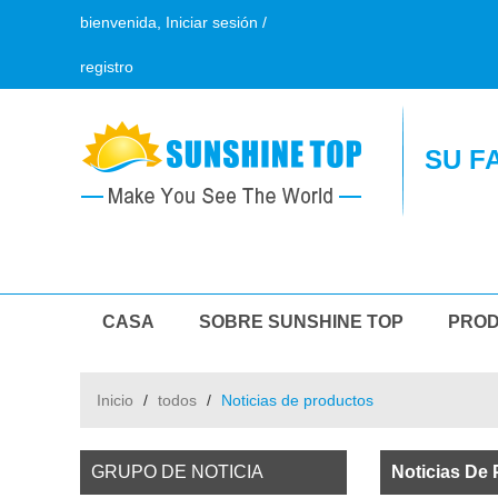
bienvenida,
Iniciar sesión
/
registro
SU F
CASA
SOBRE SUNSHINE TOP
PRO
PREGUNTAS MÁS FRECUENTES
CONTÁ
Inicio
/
todos
/
Noticias de productos
GRUPO DE NOTICIA
Noticias De