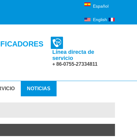
Español
English
Français
IFICADORES
Línea directa de
servicio
+ 86-0755-27334811
VICIO
NOTICIAS