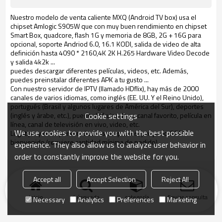
Nuestro modelo de venta caliente MXQ (Android TV box) usa el
chipset Amlogic S905W que con muy buen rendimiento en chipset
Smart Box, quadcore, flash 1G y memoria de 8GB, 2G + 16G para
opcional, soporte Andriod 6.0, 16.1 KODI, salida de video de alta
definición hasta 4090 * 2160,4K 2K H.265 Hardware Video Decode
y salida 4k2k ...
puedes descargar diferentes películas, videos, etc. Además,
puedes preinstalar diferentes APK a tu gusto ...
Con nuestro servidor de IPTV (llamado HDflix), hay más de 2000
canales de varios idiomas, como inglés (EE. UU. Y el Reino Unido),
portugués (Brasil y algunos lugares de América del Sur), deportes
Cookie settings
(inglés y árabe, etc.), puede disfrutar de su canal favorito, película en
línea, canal de televisión en vivo, video, etc.
We use cookies to provide you with the best possible
Logotipo y color personalizados aceptados, proyecto ODM
bienvenido (requiere cantidad mínima de pedido)
experience. They also allow us to analyze user behavior in
order to constantly improve the website for you.
Accept all
Accept Selection
Reject All
Inicio
búsqueda
categoría
Enviar consulta
Necessary
Analytics
Preferences
Marketing