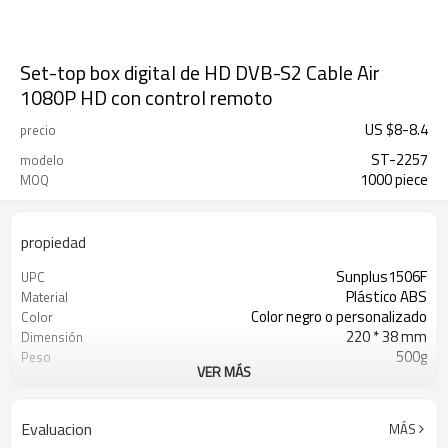
Set-top box digital de HD DVB-S2 Cable Air
1080P HD con control remoto
US $
8
-
8.4
precio
ST-2257
modelo
1000 piece
MOQ
propiedad
Sunplus1506F
UPC
Plástico ABS
Material
Color negro o personalizado
Color
220 * 38 mm
Dimensión
500g
Peso
VER MÁS
11000 / pcs
20 GP Cantidad
USD10- 30 / pc
Precio unitario
CKD, SKD, CBU
Forma de envío
Evaluacion
MÁS
20-30 días
El tiempo de entrega