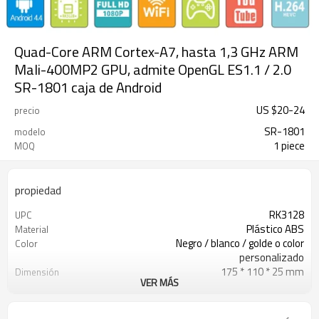
Quad-Core ARM Cortex-A7, hasta 1,3 GHz ARM
Mali-400MP2 GPU, admite OpenGL ES1.1 / 2.0
SR-1801 caja de Android
US $
20
-
24
precio
SR-1801
modelo
1 piece
MOQ
propiedad
RK3128
UPC
Plástico ABS
Material
Negro / blanco / golde o color
Color
personalizado
175 * 110 * 25 mm
Dimensión
VER MÁS
270 g
Peso
25000 / pcs
20 GP Cantidad
USD10- 30 / pc
Precio unitario