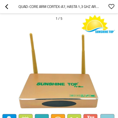
QUAD-CORE ARM CORTEX-A7, HASTA 1,3 GHZ ARM MALI-400MP2 GPU, ADMITE OPENGL ES1.1 / 2.0 SR-1801 CAJA DE ANDROID
1
/
5