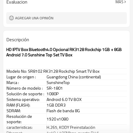
Evaluacion
MÁS
CKD, SKD, CBU
Forma de envío
20-30 días
El tiempo de entrega
Shenzhen
Puerto FOB
AGREGAR UNA OPINIÓN
Descripción
HD IPTV Box Bluetooth4.0 Opcional RK3128 Rockchip 1GB + 8GB
Android 7.0 Sunshine Top Set TV Box
Modelo No: SR8102 RK3128 Rockchip Smart TV Box
Lugar de origen
:
Guangdong China (continental)
Marca
:
SunshineTop
Número de modelo
:
SR-1801
Solución de soporte
:
1080P
Sistema operativo:
Android 6.0 TV BOX
RAM (FLASH):
1GB DDR3
SDRAM:
Flash de banda 8G
Resolución de
1920 x1080
soporte:
caracteristicas:
H.265, KODY Preinstalación
Ethernet:
1x10 / 100Mbps, puerto Rj45